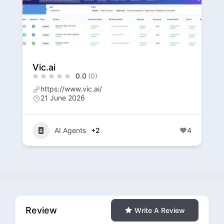
Vogent AI
0.0
(0)
$0.99
https://www.vogent.ai/
20 June 2026
4
AI Agents
+2
4
Review
Write A Review