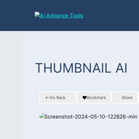
Skip
to
content
THUMBNAIL AI
Go Back
Bookmark
Share