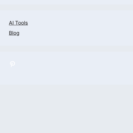
AI Tools
Blog
All Categories
Contact Us
Privacy Policy
Terms and Conditions
Sitemap
© 2026 Ai Advance Tools
• Built with
GeneratePress