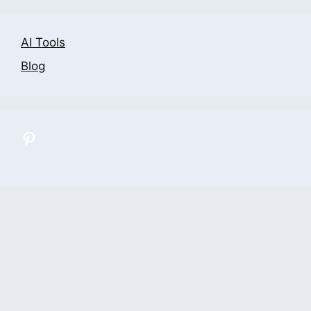
AI Tools
Blog
All Categories
Contact Us
Privacy Policy
Terms and Conditions
Sitemap
© 2026 Ai Advance Tools
• Built with
GeneratePress