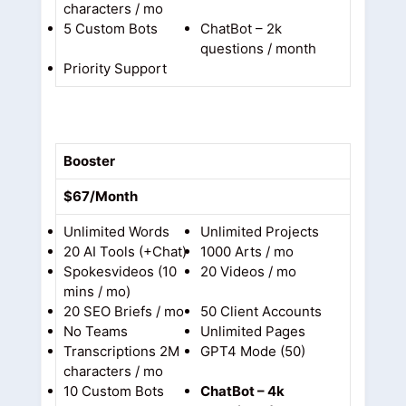
characters / mo
5 Custom Bots
ChatBot – 2k
questions / month
Priority Support
Booster
$67/Month
Unlimited Words
Unlimited Projects
20 AI Tools (+Chat)
1000 Arts / mo
Spokesvideos (10
20 Videos / mo
mins / mo)
20 SEO Briefs / mo
50 Client Accounts
No Teams
Unlimited Pages
Transcriptions 2M
GPT4 Mode (50)
characters / mo
10 Custom Bots
ChatBot – 4k