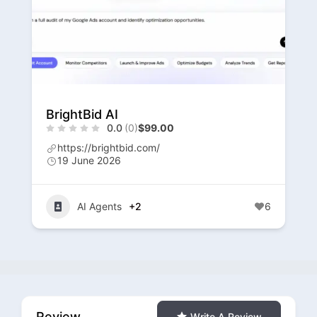
BrightBid AI
0.0
(0)
$99.00
https://brightbid.com/
19 June 2026
AI Agents
+2
6
Review
Write A Review